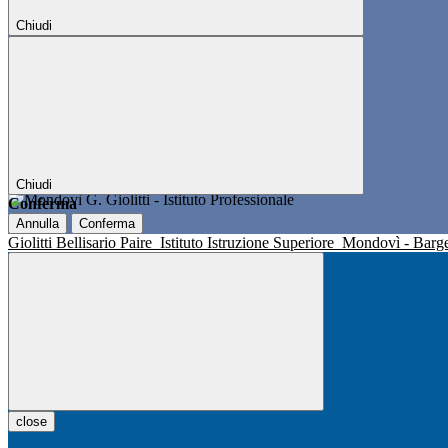
Chiudi
Chiudi
Conferma
Annulla
Conferma
Giolitti Bellisario Paire
Istituto Istruzione Superiore
Mondovì - Barg
close