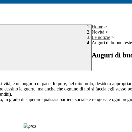
Home
>
Novità
>
Le notizie
>
Auguri di buone fest
Auguri di buo
tività, è un augurio di pace. Io pure, nel mio ruolo, desidero appropriar
e cessino le guerre, ma anche che ognuno di noi si faccia egli stesso por
andhi).
in grado di superare qualsiasi barriera sociale e religiosa e ogni pregiud