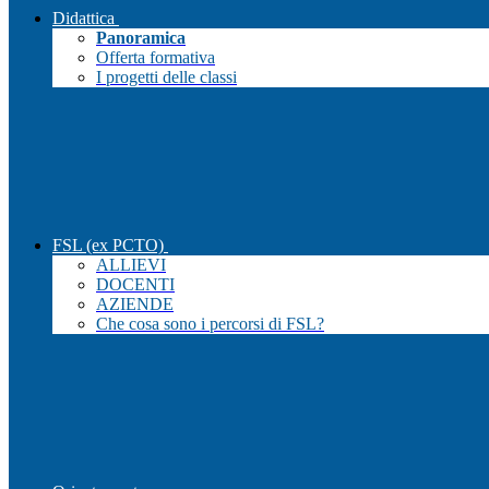
Didattica
Panoramica
Offerta formativa
I progetti delle classi
FSL (ex PCTO)
ALLIEVI
DOCENTI
AZIENDE
Che cosa sono i percorsi di FSL?