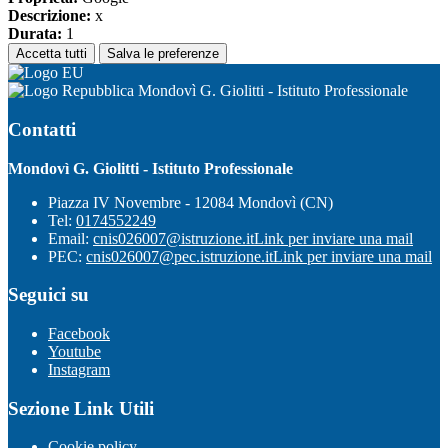
Descrizione:
x
Durata:
1
Accetta tutti
Salva le preferenze
Mondovì G. Giolitti - Istituto Professionale
Contatti
Mondovì G. Giolitti - Istituto Professionale
Piazza IV Novembre - 12084 Mondovì (CN)
Tel:
0174552249
Email:
cnis026007@istruzione.it
Link per inviare una mail
PEC:
cnis026007@pec.istruzione.it
Link per inviare una mail
Seguici su
Facebook
Youtube
Instagram
Sezione Link Utili
Cookie policy