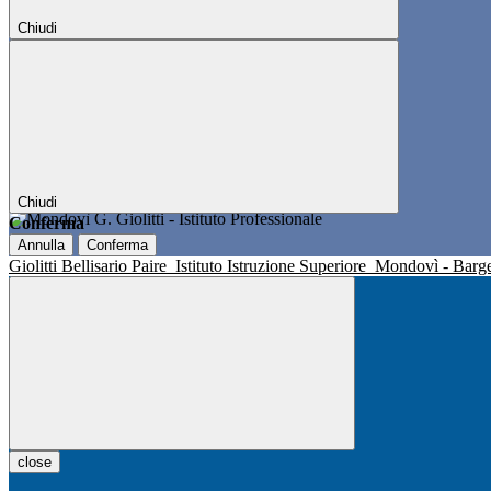
Chiudi
Chiudi
Conferma
Annulla
Conferma
Giolitti Bellisario Paire
Istituto Istruzione Superiore
Mondovì - Barg
close