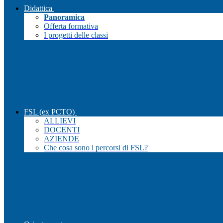
Didattica
Panoramica
Offerta formativa
I progetti delle classi
FSL (ex PCTO)
ALLIEVI
DOCENTI
AZIENDE
Che cosa sono i percorsi di FSL?