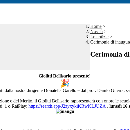
Home
>
Novità
>
Le notizie
>
Cerimonia di inaugur
Cerimonia di
Giolitti Bellisario presente!
dalla nostra dirigente Donatella Garello e dal prof. Danilo Guerra, sarà
zione e del Merito, il Giolitti Bellisario rappresenterà con onore le scuo
Rai_1 o RaiPlay:
https://search.app/
J2zyxykiKRwKLJUZA
,
lunedì 16 