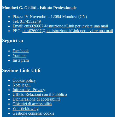
Mondovì G. Giolitti - Istituto Professionale
Piazza IV Novembre - 12084 Mondovì (CN)
Tel:
0174552249
Email:
cnis026007@istruzione.it
Link per inviare una mail
PEC:
cnis026007@pec.istruzione.it
Link per inviare una mail
Seguici su
Facebook
Youtube
Instagram
Sezione Link Utili
Cookie policy
Note legali
Informativa Privacy
Ufficio Relazioni con il Pubblico
Dichiarazione di accessibilità
Obiettivi di accessibilità
Whistleblowing
Gestione consensi cookie