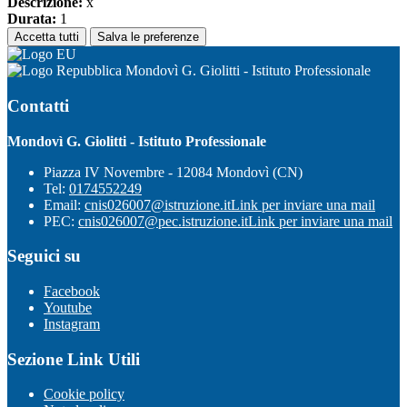
Descrizione:
x
Durata:
1
Accetta tutti
Salva le preferenze
Mondovì G. Giolitti - Istituto Professionale
Contatti
Mondovì G. Giolitti - Istituto Professionale
Piazza IV Novembre - 12084 Mondovì (CN)
Tel:
0174552249
Email:
cnis026007@istruzione.it
Link per inviare una mail
PEC:
cnis026007@pec.istruzione.it
Link per inviare una mail
Seguici su
Facebook
Youtube
Instagram
Sezione Link Utili
Cookie policy