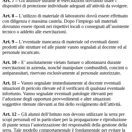
Art. 7 –
Gli alunni/e durante le esercitazioni dovranno usare i
dispositivi di protezione individuale adeguati all’attività da svolgere.
Art. 8 –
L’utilizzo di materiale di laboratorio dovrà essere effettuato
con diligenza e massima cautela. Dopo l’impiego tali materiali
dovranno essere riposti nei rispettivi locali o consegnati all’assistente
tecnico o addetto alle esercitazioni.
Art. 9 –
L’eventuale mancanza di materiale od eventuali danni
prodotti alle strutture ed alle piante vanno segnalati al docente ed al
personale incaricato.
Art. 10 –
E’ assolutamente vietato fumare o allontanarsi durante
esercitazioni in azienda, nonché manipolare combustibili, concimi o
antiparassitari, riservato esclusivamente al personale autorizzato.
Art. 11 –
Vanno segnalate immediatamente al docente eventuali
situazioni di pericolo rilevate ed il verificarsi di qualsiasi eventuale
infortunio. Vanno segnalate eventuali patologie rilevanti per
l’adozione degli opportuni provvedimenti e altre situazioni
soggettive ritenute rilevanti ai fini dello svolgimento dell’attività.
Art. 12 –
Gli alunni dell‘Istituto non devono utilizzare la serra per
scopi personali ed in particolare per la propagazione e riproduzione
di piante senza l’autorizzazione dei responsabili della gestione della
serra. Tale modello comportamentale è fondamentale per evitare la