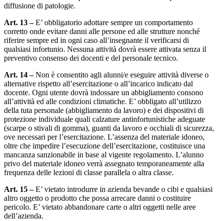
diffusione di patologie.
Art. 13 –
E’ obbligatorio adottare sempre un comportamento
corretto onde evitare danni alle persone ed alle strutture nonché
riferire sempre ed in ogni caso all’insegnante il verificarsi di
qualsiasi infortunio. Nessuna attività dovrà essere attivata senza il
preventivo consenso dei docenti e del personale tecnico.
Art. 14 –
Non è consentito agli alunni/e eseguire attività diverse o
alternative rispetto all’esercitazione o all’incarico indicato dal
docente. Ogni utente dovrà indossare un abbigliamento consono
all’attività ed alle condizioni climatiche. E’ obbligato all’utilizzo
della tuta personale (abbigliamento da lavoro) e dei dispositivi di
protezione individuale quali calzature antinfortunistiche adeguate
(scarpe o stivali di gomma), guanti da lavoro e occhiali di sicurezza,
ove necessari per l’esercitazione. L’assenza del materiale idoneo,
oltre che impedire l’esecuzione dell’esercitazione, costituisce una
mancanza sanzionabile in base al vigente regolamento. L’alunno
privo del materiale idoneo verrà assegnato temporaneamente alla
frequenza delle lezioni di classe parallela o altra classe.
Art. 15 –
E’ vietato introdurre in azienda bevande o cibi e qualsiasi
altro oggetto o prodotto che possa arrecare danni o costituire
pericolo. E’ vietato abbandonare carte o altri oggetti nelle aree
dell’azienda.