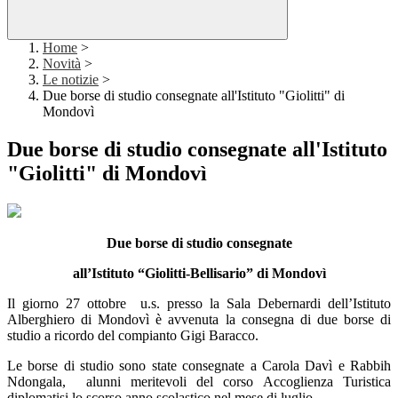
Home
>
Novità
>
Le notizie
>
Due borse di studio consegnate all'Istituto "Giolitti" di
Mondovì
Due borse di studio consegnate all'Istituto
"Giolitti" di Mondovì
Due borse di studio consegnate
all’Istituto “Giolitti-Bellisario” di Mondovì
Il giorno 27 ottobre u.s. presso la Sala Debernardi dell’Istituto
Alberghiero di Mondovì è avvenuta la consegna di due borse di
studio a ricordo del compianto Gigi Baracco.
Le borse di studio sono state consegnate a Carola Davì e Rabbih
Ndongala, alunni meritevoli del corso Accoglienza Turistica
diplomatisi lo scorso anno scolastico nel mese di luglio.