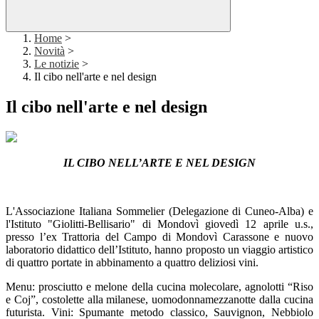
Home
>
Novità
>
Le notizie
>
Il cibo nell'arte e nel design
Il cibo nell'arte e nel design
IL CIBO NELL’ARTE E NEL DESIGN
L'Associazione Italiana Sommelier (Delegazione di Cuneo-Alba) e
l'Istituto "Giolitti-Bellisario" di Mondovì giovedì 12 aprile u.s.,
presso l’ex Trattoria del Campo di Mondovì Carassone e nuovo
laboratorio didattico dell’Istituto, hanno proposto un viaggio artistico
di quattro portate in abbinamento a quattro deliziosi vini.
Menu: prosciutto e melone della cucina molecolare, agnolotti “Riso
e Coj”, costolette alla milanese, uomodonnamezzanotte dalla cucina
futurista. Vini: Spumante metodo classico, Sauvignon, Nebbiolo