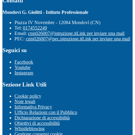
Contatti
Mondovì G. Giolitti - Istituto Professionale
Piazza IV Novembre - 12084 Mondovì (CN)
Tel:
0174552249
Email:
cnis026007@istruzione.it
Link per inviare una mail
PEC:
cnis026007@pec.istruzione.it
Link per inviare una mail
Seguici su
Facebook
Youtube
Instagram
Sezione Link Utili
Cookie policy
Note legali
Informativa Privacy
Ufficio Relazioni con il Pubblico
Dichiarazione di accessibilità
Obiettivi di accessibilità
Whistleblowing
Gestione consensi cookie