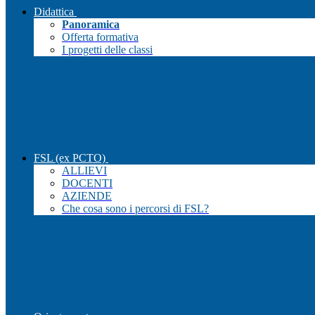
Didattica
Panoramica
Offerta formativa
I progetti delle classi
FSL (ex PCTO)
ALLIEVI
DOCENTI
AZIENDE
Che cosa sono i percorsi di FSL?