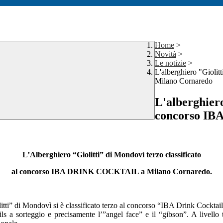
Home
>
Novità
>
Le notizie
>
L'alberghiero "Giol
Milano Cornaredo
L'alberghiero
concorso IB
L’Alberghiero “Giolitti” di Mondovì terzo classificato
al concorso IBA DRINK COCKTAIL a Milano Cornaredo.
litti” di Mondovì si è classificato terzo al concorso “IBA Drink Cockta
ls a sorteggio e precisamente l’”angel face” e il “gibson”. A livello