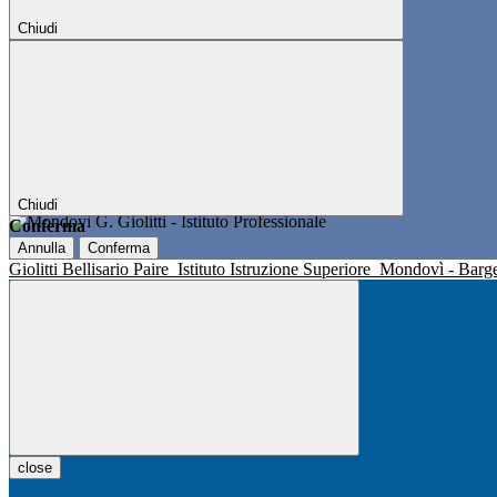
Chiudi
Chiudi
Conferma
Annulla
Conferma
Giolitti Bellisario Paire
Istituto Istruzione Superiore
Mondovì - Barg
close