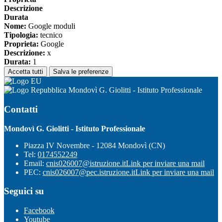
Descrizione
Durata
Nome:
Google moduli
Tipologia:
tecnico
Proprieta:
Google
Descrizione:
x
Durata:
1
Accetta tutti
Salva le preferenze
Mondovì G. Giolitti - Istituto Professionale
Contatti
Mondovì G. Giolitti - Istituto Professionale
Piazza IV Novembre - 12084 Mondovì (CN)
Tel:
0174552249
Email:
cnis026007@istruzione.it
Link per inviare una mail
PEC:
cnis026007@pec.istruzione.it
Link per inviare una mail
Seguici su
Facebook
Youtube