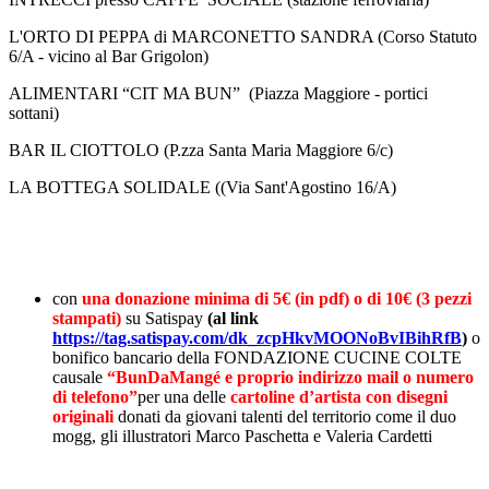
L'ORTO DI PEPPA di MARCONETTO SANDRA (Corso Statuto
6/A - vicino al Bar Grigolon)
ALIMENTARI “CIT MA BUN” (Piazza Maggiore - portici
sottani)
BAR IL CIOTTOLO (P.zza Santa Maria Maggiore 6/c)
LA BOTTEGA SOLIDALE ((Via Sant'Agostino 16/A)
con
una donazione minima di 5€ (in pdf) o di 10€ (3 pezzi
stampati)
su Satispay
(al link
https://tag.satispay.com/dk_zcpHkvMOONoBvIBihRfB
)
o
bonifico bancario della FONDAZIONE CUCINE COLTE
causale
“BunDaMangé e proprio indirizzo mail o numero
di telefono”
per una delle
cartoline d’artista con disegni
originali
donati da giovani talenti del territorio come il duo
mogg, gli illustratori Marco Paschetta e Valeria Cardetti