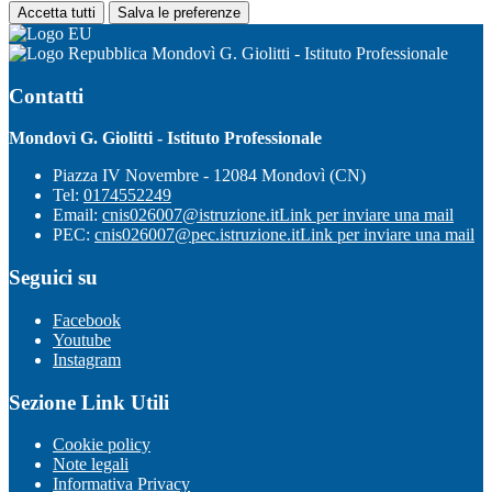
Accetta tutti
Salva le preferenze
Mondovì G. Giolitti - Istituto Professionale
Contatti
Mondovì G. Giolitti - Istituto Professionale
Piazza IV Novembre - 12084 Mondovì (CN)
Tel:
0174552249
Email:
cnis026007@istruzione.it
Link per inviare una mail
PEC:
cnis026007@pec.istruzione.it
Link per inviare una mail
Seguici su
Facebook
Youtube
Instagram
Sezione Link Utili
Cookie policy
Note legali
Informativa Privacy