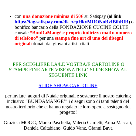
con
una donazione minima di 50€
su Satispay
(al link
https://tag.satispay.com/dk_zcpHkvMOONoBvIBihRfB
)
o
bonifico bancario della FONDAZIONE CUCINE COLTE
causale
“BunDaMangé e proprio indirizzo mail o numero
di telefono”
per una
stampa fine art di uno dei disegni
originali
donati dai giovani artisti citati
PER SCEGLIERE LA/LE VOSTRA/E CARTOLINE O
STAMPE FINE ARTE VISIONATE LO SLIDE SHOW AL
SEGUENTE LINK
SLIDE SHOW-CARTOLINE
per inviare auguri di Natale originali e sostenere il nostro catering
inclusivo “BUNDAMANGE’”
i disegni sono di tanti talenti del
nostro territorio che ci hanno regalato le loro opere a sostegno del
progetto!
Grazie a MOGG, Marco Paschetta, Valeria Cardetti, Anna Massari,
Daniela Caltabiano, Guido Vanz, Gianni Bava