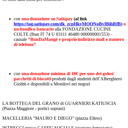
con
una donazione su Satispay
(al link
https://tag.satispay.com/dk_zcpHkvMOONoBvIBihRfB
)
o
un bonifico bancario
alla FONDAZIONE CUCINE
COLTE (Iban IT 74 U 03111 46480 000000001553) -
causale
“BunDaMangé e proprio indirizzo mail o numero
di telefono”
con
una donazione minima di 10€ per uno dei golosi
pacchetti di biscotti
prodotti dagli studenti dell’Alberghiero
Giolitti e disponibili a Mondovì nei negozi
LA BOTTEGA DEL GRANO di GUARNIERI KATIUSCIA
(Piazza Maggiore - portici soprani)
MACELLERIA “MAURO E DIEGO” (piazza Ellero)
INTRECCI presso CAFFE’ SOCIALE (stazione ferroviaria)