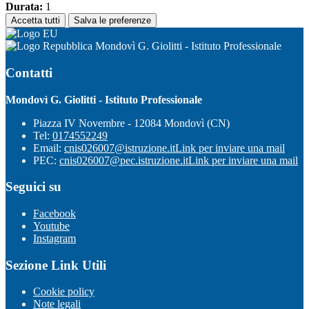
Durata:
1
Accetta tutti
Salva le preferenze
Mondovì G. Giolitti - Istituto Professionale
Contatti
Mondovì G. Giolitti - Istituto Professionale
Piazza IV Novembre - 12084 Mondovì (CN)
Tel:
0174552249
Email:
cnis026007@istruzione.it
Link per inviare una mail
PEC:
cnis026007@pec.istruzione.it
Link per inviare una mail
Seguici su
Facebook
Youtube
Instagram
Sezione Link Utili
Cookie policy
Note legali