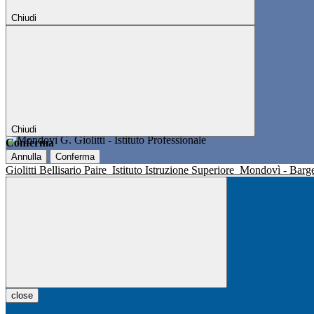
Chiudi
Chiudi
Conferma
Annulla
Conferma
Giolitti Bellisario Paire
Istituto Istruzione Superiore
Mondovì - Barg
close