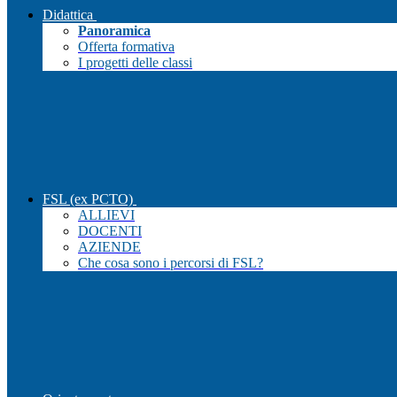
Didattica
Panoramica
Offerta formativa
I progetti delle classi
FSL (ex PCTO)
ALLIEVI
DOCENTI
AZIENDE
Che cosa sono i percorsi di FSL?