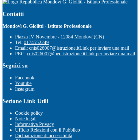
Mondovì G. Giolitti - Istituto Professionale
Contatti
Mondovì G. Giolitti - Istituto Professionale
Piazza IV Novembre - 12084 Mondovì (CN)
Tel:
0174552249
Email:
cnis026007@istruzione.it
Link per inviare una mail
PEC:
cnis026007@pec.istruzione.it
Link per inviare una mail
Seguici su
Facebook
Youtube
Instagram
Sezione Link Utili
Cookie policy
Note legali
Informativa Privacy
Ufficio Relazioni con il Pubblico
Dichiarazione di accessibilità