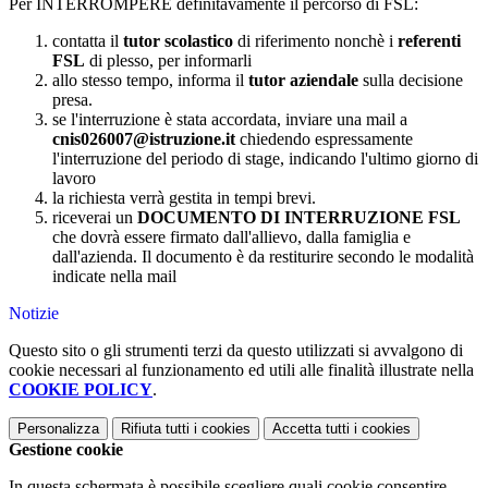
Per INTERROMPERE definitavamente il percorso di FSL:
contatta il
tutor scolastico
di riferimento nonchè i
referenti
FSL
di plesso, per informarli
allo stesso tempo, informa il
tutor aziendale
sulla decisione
presa.
se l'interruzione è stata accordata, inviare una mail a
cnis026007@istruzione.it
chiedendo espressamente
l'interruzione del periodo di stage, indicando l'ultimo giorno di
lavoro
la richiesta verrà gestita in tempi brevi.
riceverai un
DOCUMENTO DI INTERRUZIONE FSL
che dovrà essere firmato dall'allievo, dalla famiglia e
dall'azienda. Il documento è da restiturire secondo le modalità
indicate nella mail
Notizie
Questo sito o gli strumenti terzi da questo utilizzati si avvalgono di
cookie necessari al funzionamento ed utili alle finalità illustrate nella
COOKIE POLICY
.
Personalizza
Rifiuta tutti
i cookies
Accetta tutti
i cookies
Gestione cookie
In questa schermata è possibile scegliere quali cookie consentire.