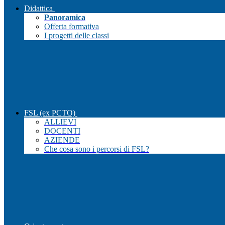
Didattica
Panoramica
Offerta formativa
I progetti delle classi
FSL (ex PCTO)
ALLIEVI
DOCENTI
AZIENDE
Che cosa sono i percorsi di FSL?