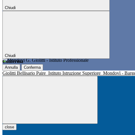
Chiudi
Chiudi
Conferma
Annulla
Conferma
Giolitti Bellisario Paire
Istituto Istruzione Superiore
Mondovì - Barg
close