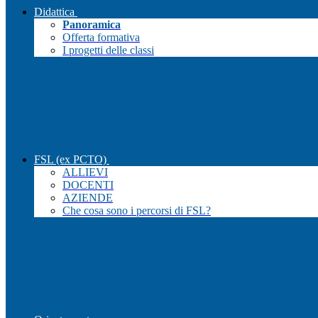
Didattica
Panoramica
Offerta formativa
I progetti delle classi
FSL (ex PCTO)
ALLIEVI
DOCENTI
AZIENDE
Che cosa sono i percorsi di FSL?