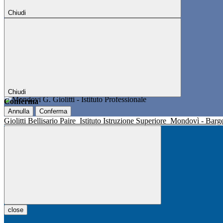
Chiudi
Chiudi
Conferma
Annulla
Conferma
Giolitti Bellisario Paire
Istituto Istruzione Superiore
Mondovì - Barg
close