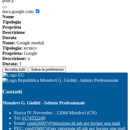
policy.
docs.google.com
Nome
Tipologia
Proprieta
Descrizione
Durata
Nome:
Google moduli
Tipologia:
tecnico
Proprieta:
Google
Descrizione:
x
Durata:
1
Accetta tutti
Salva le preferenze
Mondovì G. Giolitti - Istituto Professionale
Contatti
Mondovì G. Giolitti - Istituto Professionale
Piazza IV Novembre - 12084 Mondovì (CN)
Tel:
0174552249
Email:
cnis026007@istruzione.it
Link per inviare una mail
PEC:
cnis026007@pec.istruzione.it
Link per inviare una mail