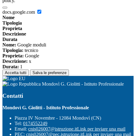
policy.
docs.google.com
Nome
Tipologia
Proprieta
Descrizione
Durata
Nome:
Google moduli
Tipologia:
tecnico
Proprieta:
Google
Descrizione:
x
Durata:
1
Accetta tutti
Salva le preferenze
Mondovì G. Giolitti - Istituto Professionale
Contatti
Mondovì G. Giolitti - Istituto Professionale
Piazza IV Novembre - 12084 Mondovì (CN)
Tel:
0174552249
Email:
cnis026007@istruzione.it
Link per inviare una mail
PEC:
cnis026007@pec.istruzione.it
Link per inviare una mail